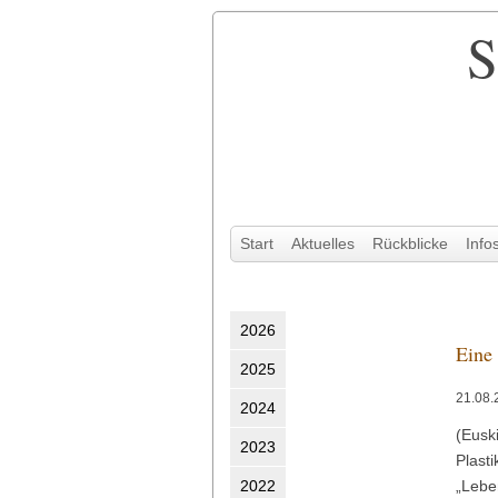
S
Navigation
Start
Aktuelles
Rückblicke
Info
überspringen
2026
Eine 
2025
21.08.
2024
(Eusk
2023
Plast
2022
„Lebe