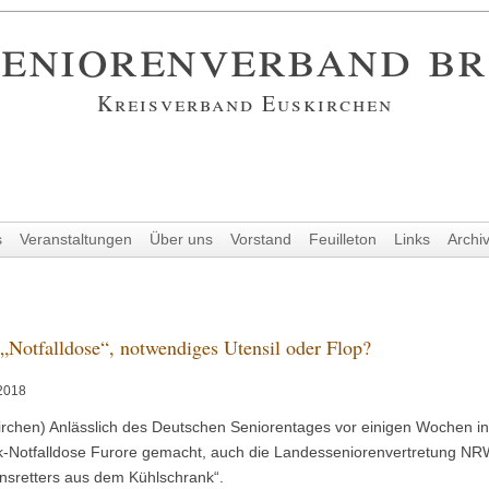
eniorenverband b
Kreisverband Euskirchen
s
Veranstaltungen
Über uns
Vorstand
Feuilleton
Links
Archi
„Notfalldose“, notwendiges Utensil oder Flop?
2018
irchen) Anlässlich des Deutschen Seniorentages vor einigen Wochen in
ik-Notfalldose Furore gemacht, auch die Landesseniorenvertretung NR
nsretters aus dem Kühlschrank“.