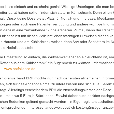
ee ist so einfach und erscheint genial: Wichtige Unterlagen, die man be
etter parat haben sollte, finden sich stets im Kühlschrank. Denn einen
alt. Diese kleine Dose bietet Platz für Notfall- und Impfpass, Medikam
örigen oder auch eine Patientenverfügung und andere wichtige Informat
rn daheim eine zeitraubende Suche ersparen. Zumal, wenn der Patient
d nicht selbst mit diesen vielleicht lebenswichtigen Hinweisen dienen k
en Haustür und am Kühlschrank weisen dann Arzt oder Sanitätern im No
 die Notfalldose steht.
die Umsetzung so einfach, die Wirksamkeit aber so einleuchtend ist, e
Retter aus dem Kühlschrank" ein Augenmerk zu widmen. Informationen 
www.notfalldose.de
.
eniorenverband BRH möchte nun nach der ersten allgemeinen Informat
fen, sich für das Angebot einmal zu interessieren und sich zu äußeren:
efragt. Allerdings erscheint dem BRH die Anschaffungskosten der Dose 
n - mit etwa 5 Euro je Stück hoch. Es wird daher auch darüber nachgeda
lichen Bedenken geltend gemacht werden - in Eigenregie anzuschaffen,
 entsprechenden Interesse landesweit deutlich kostengünstiger anzubi