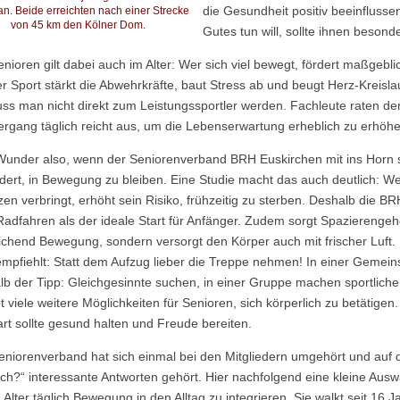
die Gesundheit positiv beeinflusse
 an. Beide erreichten nach einer Strecke
von 45 km den Kölner Dom.
Gutes tun will, sollte ihnen beso
nioren gilt dabei auch im Alter: Wer sich viel bewegt, fördert maßgebl
ter Sport stärkt die Abwehrkräfte, baut Stress ab und beugt Herz-Kreis
ss man nicht direkt zum Leistungssportler werden. Fachleute raten de
ergang täglich reicht aus, um die Lebenserwartung erheblich zu erhöhe
Wunder also, wenn der Seniorenverband BRH Euskirchen mit ins Horn 
rdert, in Bewegung zu bleiben. Eine Studie macht das auch deutlich: W
zen verbringt, erhöht sein Risiko, frühzeitig zu sterben. Deshalb die 
Radfahren als der ideale Start für Anfänger. Zudem sorgt Spazierengehe
ichend Bewegung, sondern versorgt den Körper auch mit frischer Luft.
mpfiehlt: Statt dem Aufzug lieber die Treppe nehmen! In einer Gemeins
lb der Tipp: Gleichgesinnte suchen, in einer Gruppe machen sportliche 
t viele weitere Möglichkeiten für Senioren, sich körperlich zu betätigen
art sollte gesund halten und Freude bereiten.
eniorenverband hat sich einmal bei den Mitgliedern umgehört und auf 
lich?“ interessante Antworten gehört. Hier nachfolgend eine kleine Aus
Alter täglich Bewegung in den Alltag zu integrieren. Sie walkt seit 16