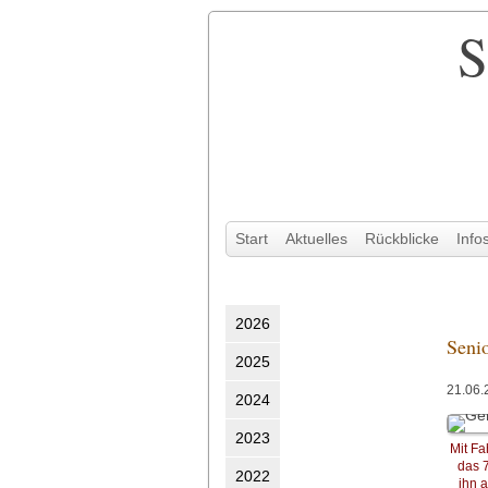
S
Navigation
Start
Aktuelles
Rückblicke
Info
überspringen
2026
Seni
2025
21.06.
2024
2023
Mit Fa
das 7
2022
ihn a