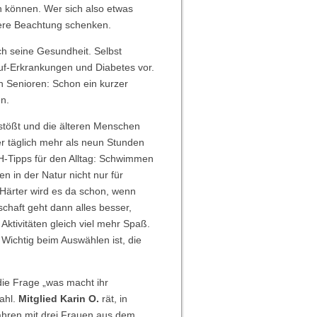
n können. Wer sich also etwas
ndere Beachtung schenken.
ich seine Gesundheit. Selbst
lauf-Erkrankungen und Diabetes vor.
n Senioren: Schon ein kurzer
n.
stößt und die älteren Menschen
er täglich mehr als neun Stunden
BRH-Tipps für den Alltag: Schwimmen
n in der Natur nicht nur für
 Härter wird es da schon, wenn
chaft geht dann alles besser,
Aktivitäten gleich viel mehr Spaß.
. Wichtig beim Auswählen ist, die
die Frage „was macht ihr
wahl.
Mitglied Karin O.
rät, in
 Jahren mit drei Frauen aus dem