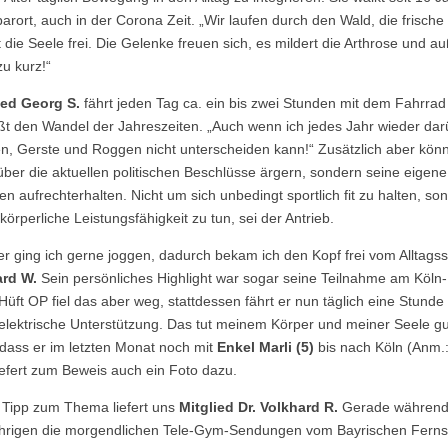
arort, auch in der Corona Zeit. „Wir laufen durch den Wald, die frisch
 die Seele frei. Die Gelenke freuen sich, es mildert die Arthrose und
zu kurz!“
ied Georg S.
fährt jeden Tag ca. ein bis zwei Stunden mit dem Fahrra
ßt den Wandel der Jahreszeiten. „Auch wenn ich jedes Jahr wieder darü
n, Gerste und Roggen nicht unterscheiden kann!“ Zusätzlich aber könn
 über die aktuellen politischen Beschlüsse ärgern, sondern seine eigen
n aufrechterhalten. Nicht um sich unbedingt sportlich fit zu halten, s
körperliche Leistungsfähigkeit zu tun, sei der Antrieb.
er ging ich gerne joggen, dadurch bekam ich den Kopf frei vom Alltagsst
rd W.
Sein persönliches Highlight war sogar seine Teilnahme am Köln
Hüft OP fiel das aber weg, stattdessen fährt er nun täglich eine Stund
elektrische Unterstützung. Das tut meinem Körper und meiner Seele gu
, dass er im letzten Monat noch mit
Enkel Marli (5)
bis nach Köln (Anm.:
iefert zum Beweis auch ein Foto dazu.
 Tipp zum Thema liefert uns
Mitglied Dr. Volkhard R.
Gerade während 
hrigen die morgendlichen Tele-Gym-Sendungen vom Bayrischen Fern