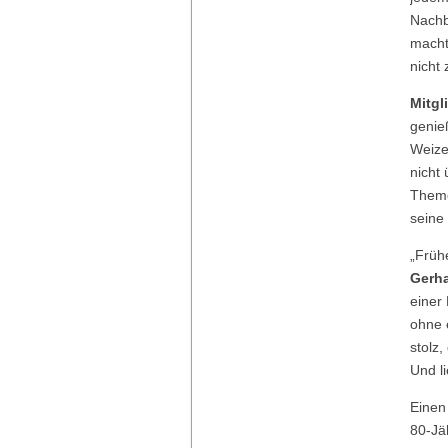
Nachb
macht
nicht 
Mitgl
genie
Weize
nicht
Theme
seine 
„Früh
Gerha
einer 
ohne 
stolz
Und l
Einen
80-Jä