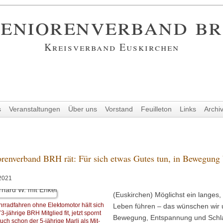
eniorenverband b
Kreisverband Euskirchen
s
Veranstaltungen
Über uns
Vorstand
Feuilleton
Links
Archi
orenverband BRH rät: Für sich etwas Gutes tun, in Bewegung 
2021
(Euskirchen) Möglichst ein lange
hrradfahren ohne Elektomotor hält sich
Leben führen – das wünschen wir 
3-jährige BRH Mitglied fit, jetzt spornt
Bewegung, Entspannung und Schlaf 
uch schon der 5-jährige Marli als Mit-