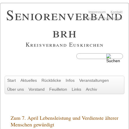
Seniorenverband
Navigation
Impressum
Kontakt
überspringen
Sitemap
Datenschutz
brh
Kreisverband Euskirchen
Navigation
Start
Aktuelles
Rückblicke
Infos
Veranstaltungen
überspringen
Über uns
Vorstand
Feuilleton
Links
Archiv
Zum 7. April Lebensleistung und Verdienste älterer
Menschen gewürdigt