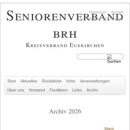
Seniorenverband
Navigation
Impressum
Kontakt
überspringen
Sitemap
Datenschutz
brh
Kreisverband Euskirchen
Navigation
Start
Aktuelles
Rückblicke
Infos
Veranstaltungen
überspringen
Über uns
Vorstand
Feuilleton
Links
Archiv
Archiv 2026
[Nach